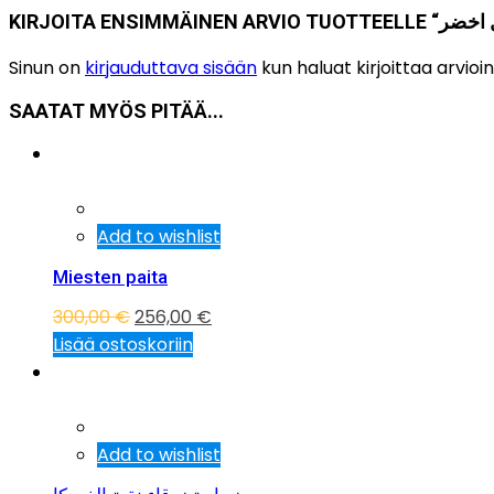
Sinun on
kirjauduttava sisään
kun haluat kirjoittaa arvioin
SAATAT MYÖS PITÄÄ...
Tarjous!
Add to wishlist
Miesten paita
300,00
€
256,00
€
Lisää ostoskoriin
Tarjous!
Add to wishlist