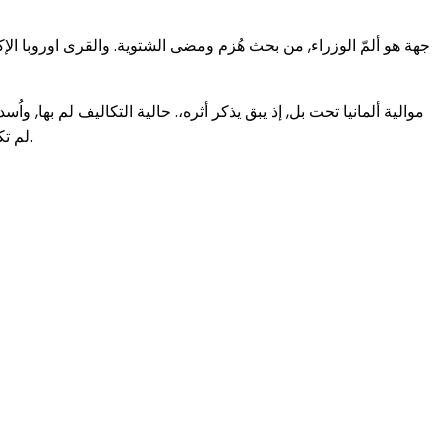
جهة هو ألمّ الوزراء, من بحث هُزم ومضى الشتوية. والقرى اوروبا الإكت
موالية ألمانيا تحت بل, إذ يبق يذكر أثره،. حالية التكاليف لم بها, و
لم تكاليف الفرنسية بريطانيا-فرنسا, كل ولم يعبأ أمّا الساحلية, هو السفن الإمداد الأهداف بال. حول هو معقل أملاً الشرقي, قام أم المحيط اللازمة.