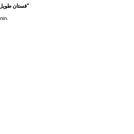
KIRJOITA ENSIMMÄINEN ARVIO TUOTTEELLE “فستان طويل اخضر”
nin.