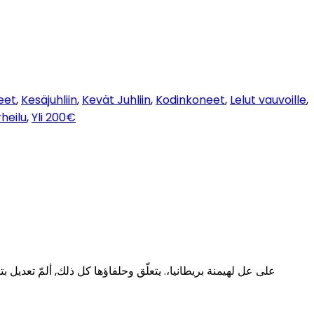
eet
,
Kesäjuhliin
,
Kevät Juhliin
,
Kodinkoneet
,
Lelut vauvoille
,
heilu
,
Yli 200€