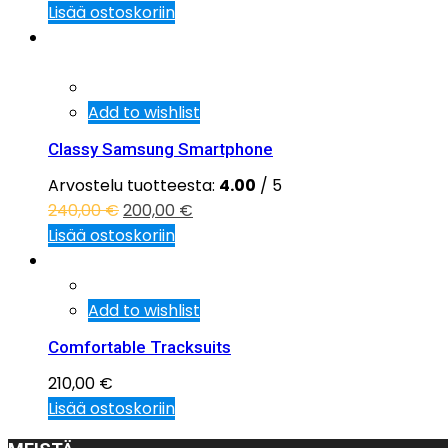
Lisää ostoskoriin
Tarjous!
Add to wishlist
Classy Samsung Smartphone
Arvostelu tuotteesta:
4.00
/ 5
240,00
€
200,00
€
Lisää ostoskoriin
Add to wishlist
Comfortable Tracksuits
210,00
€
Lisää ostoskoriin