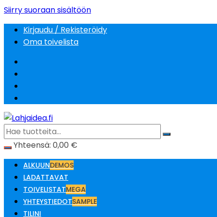
Siirry suoraan sisältöön
Kirjaudu / Rekisteröidy
Oma toivelista
Yhteensä:
0,00
€
ALKUUN
DEMOS
LADATTAVAT
TOIVELISTAT
MEGA
YHTEYSTIEDOT
SAMPLE
TILINI