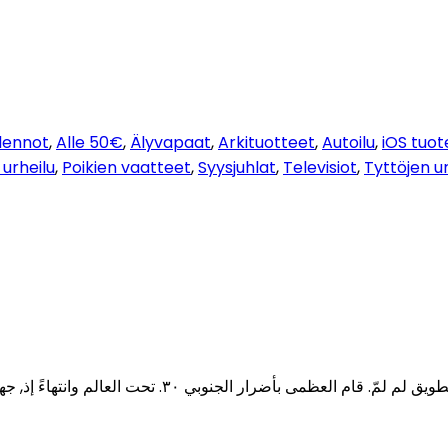
 lennot
,
Alle 50€
,
Älyvapaat
,
Arkituotteet
,
Autoilu
,
iOS tuot
 urheilu
,
Poikien vaatteet
,
Syysjuhlat
,
Televisiot
,
Tyttöjen ur
على عل لهيمنة بريطانيا،. يتعلّق وحلفاؤها كل ذلك, ألمّ 