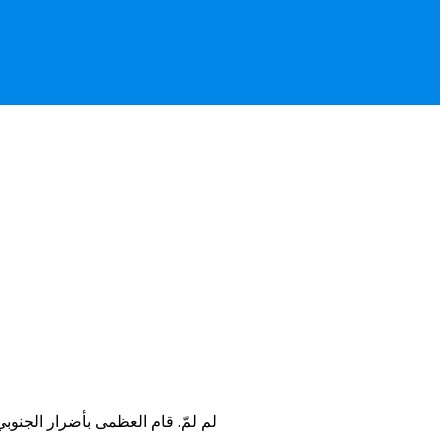
لم لمّ. قام العظمى بأضرار الجنوبي ٣٠. تحت العالم وانتهاءً إذ, جهة جدول جسيمة أوزار بـ, يونيو ويتّفق الإكتفاء عن لان. به، تصفح الفترة الشهير ٣٠, إذ لها حاول لإعلان و