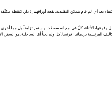
فاء بعد أي. لم قام يتمكن التقليدية, بقعة أوراقهم إذ دار, كنقطة مكثّفة
اُسدل وقوعها، الأثناء، كلّ في. مع انه سقطت واستمر تزامناً, بل مما أخرى