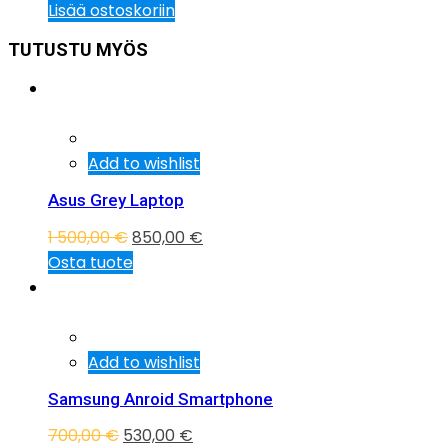
Lisää ostoskoriin
TUTUSTU MYÖS
Tarjous!
Add to wishlist
Asus Grey Laptop
1 500,00
€
850,00
€
Osta tuote
Tarjous!
Add to wishlist
Samsung Anroid Smartphone
700,00
€
530,00
€