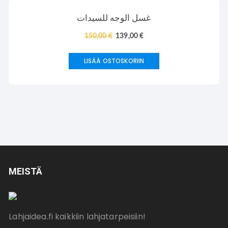
TARJOUS!
غسل الوجه للسيدات
150,00
€
139,00
€
LISÄÄ OSTOSKORIIN
MEISTÄ
Lahjaidea.fi kaikkiin lahjatarpeisiin!