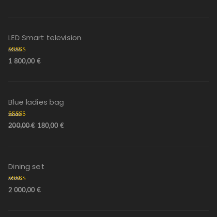
tuotteesta:
5.00
/ 5
LED Smart television
Arvostelu
1 800,00
€
tuotteesta:
5.00
/ 5
Blue ladies bag
Arvostelu
200,00
€
180,00
€
tuotteesta:
5.00
/ 5
Dining set
Arvostelu
2 000,00
€
tuotteesta:
5.00
/ 5