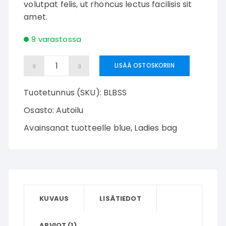
volutpat felis, ut rhoncus lectus facilisis sit
amet.
9 varastossa
Blue
LISÄÄ OSTOSKORIIN
ladies
Tuotetunnus (SKU):
BLBSS
bag
määrä
Osasto:
Autoilu
Avainsanat tuotteelle
blue
,
Ladies bag
KUVAUS
LISÄTIEDOT
ARVIOT (1)