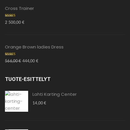
Cross Trainer
Arvostelu
2 500,00
€
tuotteesta:
5.00
/ 5
Orange Brown ladies Dress
Arvostelu
566,00
€
444,00
€
tuotteesta
:
4.00
/ 5
TUOTE-ESITTELYT
Lahti Karting Center
14,00
€