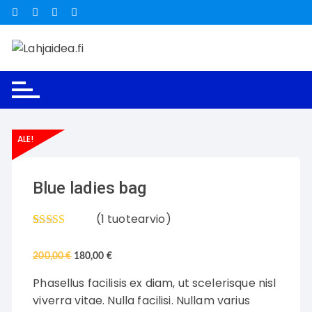
Siirry
suoraan
sisältöön
ALE!
Blue ladies bag
(
1
tuotearvio)
Arvio
1
5.00
5:stä
200,00
€
180,00
€
perustuen
asiakkaan
arvotukseen.
Phasellus facilisis ex diam, ut scelerisque nisl
viverra vitae. Nulla facilisi. Nullam varius