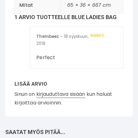
Mitat
65 × 36 × 667 cm
1 ARVIO TUOTTEELLE
BLUE LADIES BAG
Thembeez
–
18 syyskuun,
Arvostelu
2019
tuotteesta:
5
/
5
Perfect
LISÄÄ ARVIO
Sinun on
kirjauduttava sisään
kun haluat
kirjoittaa arvioinnin.
SAATAT MYÖS PITÄÄ...