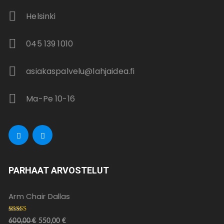
Helsinki
045 139 1010
asiakaspalvelu@lahjaidea.fi
Ma-Pe 10-16
PARHAAT ARVOSTELUT
Arm Chair Dallas
Arvostelu
600,00
€
550,00
€