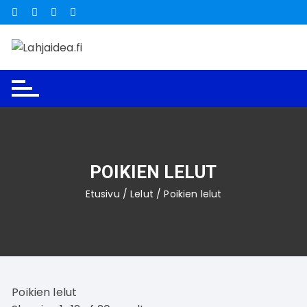
Siirry
suoraan
sisältöön
POIKIEN LELUT
Etusivu
/
Lelut
/ Poikien lelut
Poikien lelut