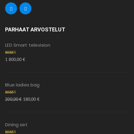
PARHAAT ARVOSTELUT
LED Smart television
Arvostelu
1 800,00
€
tuotteesta:
5.00
/ 5
Blue ladies bag
Arvostelu
200,00
€
180,00
€
tuotteesta:
5.00
/ 5
Dining set