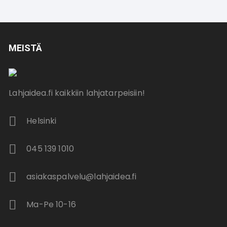
MEISTÄ
Lahjaidea.fi kaikkiin lahjatarpeisiin!
Helsinki
045 139 1010
asiakaspalvelu@lahjaidea.fi
Ma-Pe 10-16