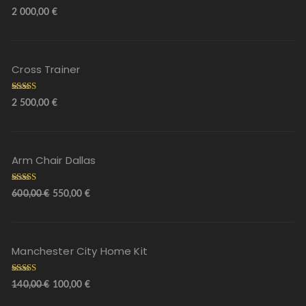
Arvostelu
2 000,00
€
tuotteesta:
5.00
/ 5
Cross Trainer
Arvostelu
2 500,00
€
tuotteesta:
5.00
/ 5
Arm Chair Dallas
Arvostelu
600,00
€
550,00
€
tuotteesta:
5.00
/ 5
Manchester City Home Kit
Arvostelu
140,00
€
100,00
€
tuotteesta
:
4.00
/ 5