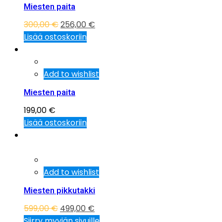
Miesten paita
300,00
€
256,00
€
Lisää ostoskoriin
Add to wishlist
Miesten paita
199,00
€
Lisää ostoskoriin
Tarjous!
Add to wishlist
Miesten pikkutakki
599,00
€
499,00
€
Siirry myyjän sivuille