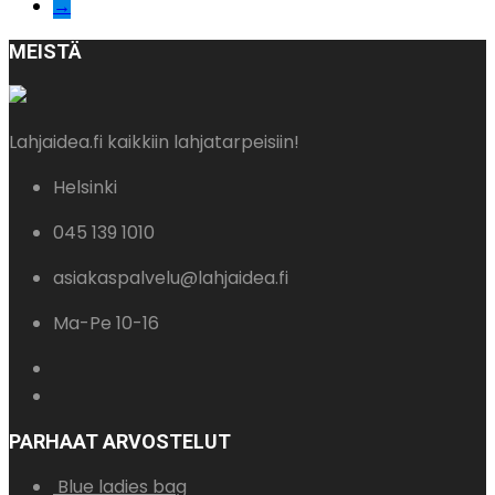
→
MEISTÄ
Lahjaidea.fi kaikkiin lahjatarpeisiin!
Helsinki
045 139 1010
asiakaspalvelu@lahjaidea.fi
Ma-Pe 10-16
PARHAAT ARVOSTELUT
Blue ladies bag