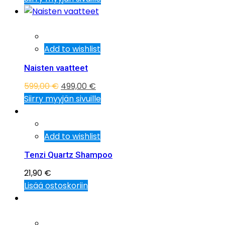
Tarjous!
Add to wishlist
Naisten vaatteet
599,00
€
499,00
€
Siirry myyjän sivuille
Add to wishlist
Tenzi Quartz Shampoo
21,90
€
Lisää ostoskoriin
Tarjous!