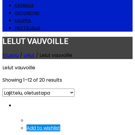
KASSALLE
OSTOSKORI
KAUPPA
YRITTÄJÄLLE
LELUT VAUVOILLE
Etusivu
/
Lelut
/ Lelut vauvoille
Lelut vauvoille
Showing 1–12 of 20 results
Tarjous!
Add to wishlist