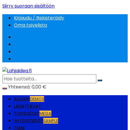
Siirry suoraan sisältöön
Kirjaudu / Rekisteröidy
Oma toivelista
Yhteensä:
0,00
€
ALKUUN
DEMOS
LADATTAVAT
TOIVELISTAT
MEGA
YHTEYSTIEDOT
SAMPLE
TILINI