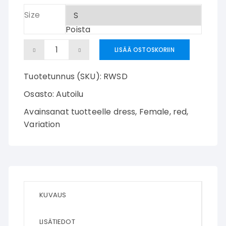
Size
Poista
سراويل حمراء الإناث määrä
LISÄÄ OSTOSKORIIN
Tuotetunnus (SKU):
RWSD
Osasto:
Autoilu
Avainsanat tuotteelle
dress
,
Female
,
red
,
Variation
KUVAUS
LISÄTIEDOT