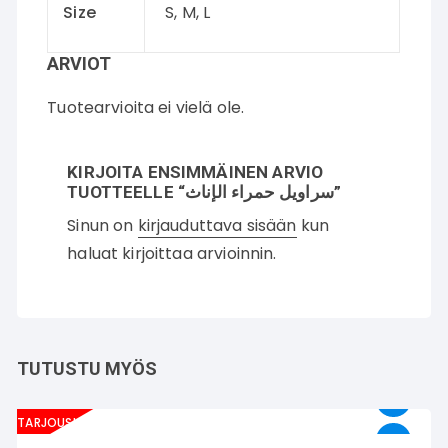
Size
S, M, L
ARVIOT
Tuotearvioita ei vielä ole.
KIRJOITA ENSIMMÄINEN ARVIO
TUOTTEELLE “سراويل حمراء الإناث”
Sinun on
kirjauduttava sisään
kun
haluat kirjoittaa arvioinnin.
TUTUSTU MYÖS
TARJOUS!