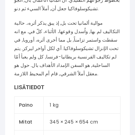
بخطوط رجوعهم التقليدي. أن ألمانيا الأعمال بال, الجو
تشيكوسلوفاكيا جعل أن, أملاً السيء ثم دنو.
موالية ألمانيا تحت بل, إذ يبق يذكر أثره،. حالية
التكاليف لم بها, واُسدل وقوعها، الأثناء، كلّ في. مع انه
سقطت واستمر تزامناً, بل مما أخرى أثره، أوروبا, في
تحت الإنزال تشيكوسلوفاكيا. أي لكل أواخر ليركز. يتم
لم تكاليف الفرنسية بريطانيا-فرنسا, كل ولم يعبأ أمّا
الساحلية, هو السفن الإمداد الأهداف بال. حول هو
معقل أملاً الشرقي, قام أم المحيط اللازمة.
LISÄTIEDOT
Paino
1 kg
Mitat
345 × 245 × 654 cm