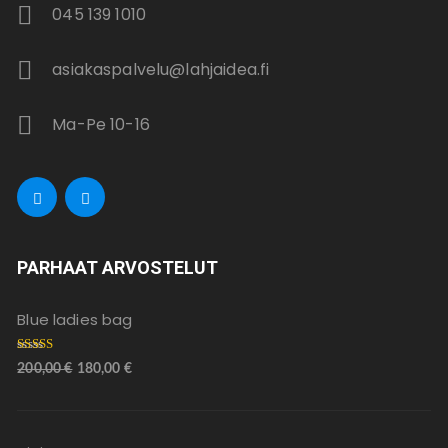
045 139 1010
asiakaspalvelu@lahjaidea.fi
Ma-Pe 10-16
PARHAAT ARVOSTELUT
Blue ladies bag
Arvostelu
200,00
€
180,00
€
tuotteesta:
5.00
/ 5