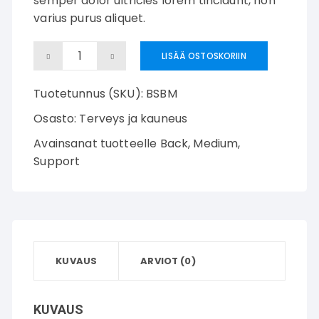
semper dolor ultricies lorem tincidunt, non
varius purus aliquet.
Back
LISÄÄ OSTOSKORIIN
Support
Tuotetunnus (SKU):
BSBM
Belt
määrä
Osasto:
Terveys ja kauneus
Avainsanat tuotteelle
Back
,
Medium
,
Support
KUVAUS
ARVIOT (0)
KUVAUS