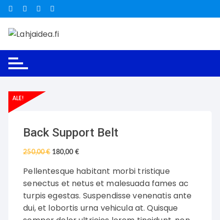
Siirry
suoraan
sisältöön
ALE!
Back Support Belt
250,00
€
180,00
€
Pellentesque habitant morbi tristique
senectus et netus et malesuada fames ac
turpis egestas. Suspendisse venenatis ante
dui, et lobortis urna vehicula at. Quisque