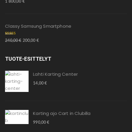
1 800,00
€
tuotteesta:
5.00
/ 5
Classy Samsung Smartphone
Arvostelu
240,00
€
200,00
€
tuotteesta
:
4.00
/ 5
TUOTE-ESITTELYT
Lahti Karting Center
14,00
€
Karting ajo Cart in Clubilla
990,00
€