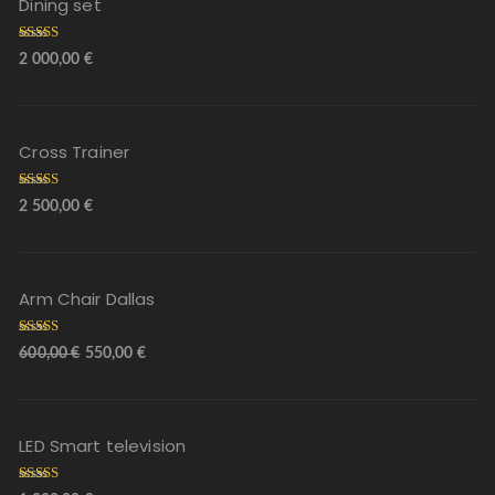
Dining set
Arvostelu
2 000,00
€
tuotteesta:
5.00
/ 5
Cross Trainer
Arvostelu
2 500,00
€
tuotteesta:
5.00
/ 5
Arm Chair Dallas
Arvostelu
600,00
€
550,00
€
tuotteesta:
5.00
/ 5
LED Smart television
Arvostelu