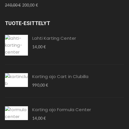
Arvostelu
240,00
€
200,00
€
tuotteesta
:
4.00
/ 5
TUOTE-ESITTELYT
Lahti Karting Center
14,00
€
Karting ajo Cart in Clubilla
990,00
€
Karting ajo Formula Center
14,00
€