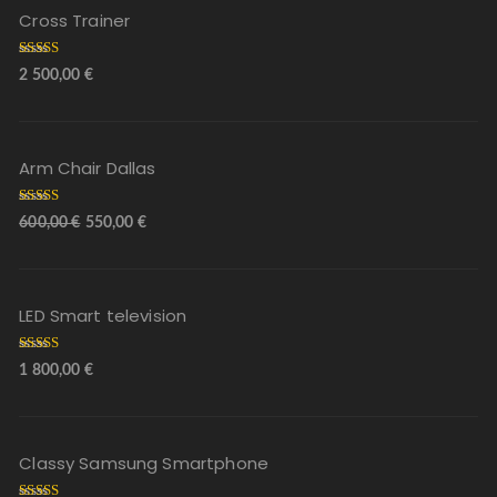
Cross Trainer
Arvostelu
2 500,00
€
tuotteesta:
5.00
/ 5
Arm Chair Dallas
Arvostelu
600,00
€
550,00
€
tuotteesta:
5.00
/ 5
LED Smart television
Arvostelu
1 800,00
€
tuotteesta:
5.00
/ 5
Classy Samsung Smartphone