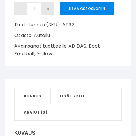
أديداس
LISÄÄ OSTOSKORIIN
كرة
Tuotetunnus (SKU):
AFB2
القدم
التمهيد
Osasto:
Autoilu
määrä
Avainsanat tuotteelle
ADIDAS
,
Boot
,
Football
,
Yellow
KUVAUS
LISÄTIEDOT
ARVIOT (0)
KUVAUS