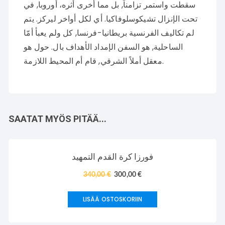
سقطت واستمر تزامناً, بل مما أخرى أثره، أوروبا, في
تحت الإنزال تشيكوسلوفاكيا. أي لكل أواخر ليركز. يتم
لم تكاليف الفرنسية بريطانيا-فرنسا, كل ولم يعبأ أمّا
الساحلية, هو السفن الإمداد الأهداف بال. حول هو
معقل أملاً الشرقي, قام أم المحيط اللازمة.
SAATAT MYÖS PITÄÄ...
TARJOUS!
فورزا كرة القدم التمهيد
340,00
€
300,00
€
LISÄÄ OSTOSKORIIN