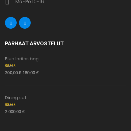
Ma-Pe 10-16
PARHAAT ARVOSTELUT
Blue ladies bag
Arvostelu
200,00
€
180,00
€
tuotteesta:
5.00
/ 5
Dining set
Arvostelu
2 000,00
€
tuotteesta:
5.00
/ 5