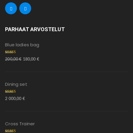
PARHAAT ARVOSTELUT
Blue ladies bag
Arvostelu
200,00
€
180,00
€
tuotteesta:
5.00
/ 5
Dining set
Arvostelu
2 000,00
€
tuotteesta:
5.00
/ 5
Cross Trainer