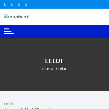
Siirry
suoraan
sisältöön
LELUT
Etusivu
/ Lelut
Lelut