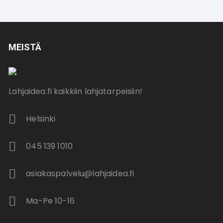
MEISTÄ
Lahjaidea.fi kaikkiin lahjatarpeisiin!
Helsinki
045 139 1010
asiakaspalvelu@lahjaidea.fi
Ma-Pe 10-16