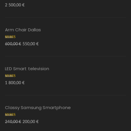
Arvostelu
2 500,00
€
tuotteesta:
5.00
/ 5
Arm Chair Dallas
Arvostelu
600,00
€
550,00
€
tuotteesta:
5.00
/ 5
LED Smart television
Arvostelu
1 800,00
€
tuotteesta:
5.00
/ 5
Classy Samsung Smartphone
Arvostelu
240,00
€
200,00
€
tuotteesta
:
4.00
/ 5