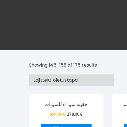
Showing 145–156 of 175 results
TARJOUS!
حقيبة سوداء للسيدات
399,00
€
278,00
€