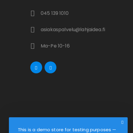
045 139 1010
asiakaspalvelu@lahjaidea.fi
Ma-Pe 10-16
This is a demo store for testing purposes —