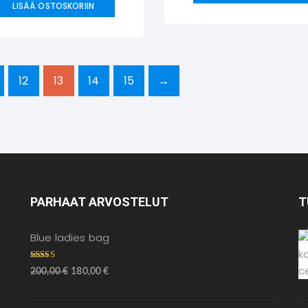
LISÄÄ OSTOSKORIIN
12
13
14
15
→
PARHAAT ARVOSTELUT
T
Blue ladies bag
Arvostelu
200,00
€
180,00
€
tuotteesta:
5.00
/ 5