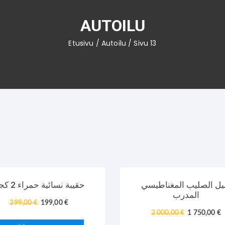
AUTOILU
Etusivu
/
Autoilu
/ Sivu 13
TARJOUS!
يل الصليب المغناطيسي
حقيبة نسائية حمراء 2 كجم
المدرب
299,00
€
199,00
€
2 000,00
€
1 750,00
€