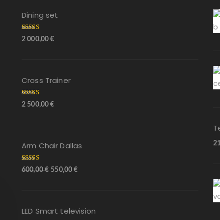
Dining set
Arvostelu
2 000,00
€
tuotteesta:
5.00
/ 5
Cross Trainer
Arvostelu
2 500,00
€
tuotteesta:
5.00
/ 5
T
2
Arm Chair Dallas
Arvostelu
600,00
€
550,00
€
tuotteesta:
5.00
/ 5
LED Smart television