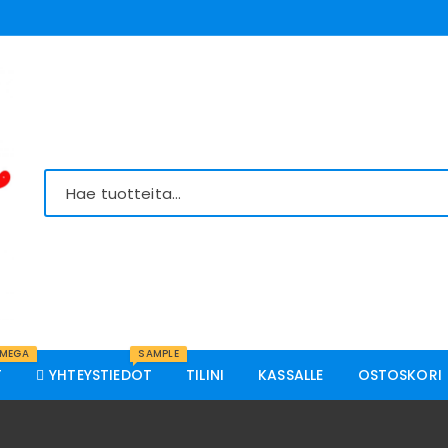
MEGA
SAMPLE
T
YHTEYSTIEDOT
TILINI
KASSALLE
OSTOSKORI