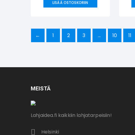
LISÄÄ OSTOSKORIIN
←
1
2
3
…
10
11
MEISTÄ
Lahjaidea.fi kaikkiin lahjatarpeisiin!
Helsinki