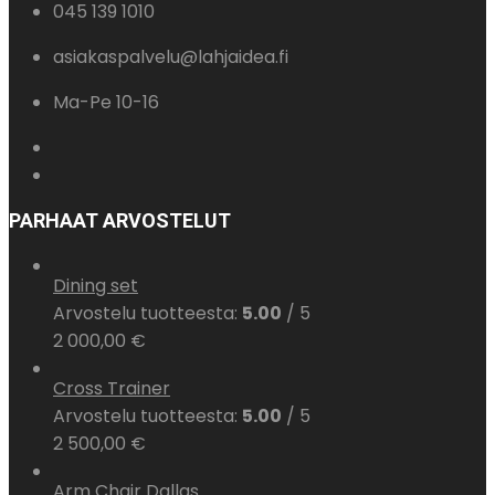
045 139 1010
asiakaspalvelu@lahjaidea.fi
Ma-Pe 10-16
PARHAAT ARVOSTELUT
Dining set
Arvostelu tuotteesta:
5.00
/ 5
2 000,00
€
Cross Trainer
Arvostelu tuotteesta:
5.00
/ 5
2 500,00
€
Arm Chair Dallas