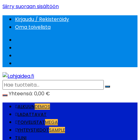
Siirry suoraan sisältöön
Kirjaudu / Rekisteröidy
Oma toivelista
Yhteensä:
0,00
€
ALKUUN
DEMOS
LADATTAVAT
TOIVELISTAT
MEGA
YHTEYSTIEDOT
SAMPLE
TILINI