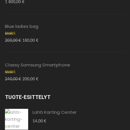
Arvostelu
1 800,00
€
tuotteesta:
5.00
/ 5
Blue ladies bag
Arvostelu
200,00
€
180,00
€
tuotteesta:
5.00
/ 5
Classy Samsung Smartphone
Arvostelu
240,00
€
200,00
€
tuotteesta
:
4.00
/ 5
TUOTE-ESITTELYT
Lahti Karting Center
14,00
€