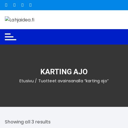
Siirry
suoraan
sisältöön
KARTING AJO
Etusivu
/ Tuotteet avainsanalla “karting ajo”
Showing all 3 results