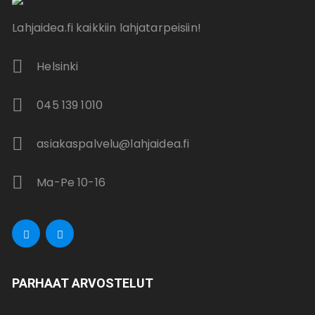
Lahjaidea.fi kaikkiin lahjatarpeisiin!
Helsinki
045 139 1010
asiakaspalvelu@lahjaidea.fi
Ma-Pe 10-16
PARHAAT ARVOSTELUT