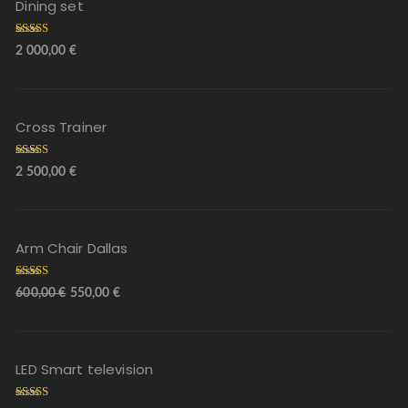
Dining set
Arvostelu
2 000,00
€
tuotteesta:
5.00
/ 5
Cross Trainer
Arvostelu
2 500,00
€
tuotteesta:
5.00
/ 5
Arm Chair Dallas
Arvostelu
600,00
€
550,00
€
tuotteesta:
5.00
/ 5
LED Smart television